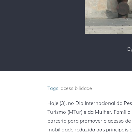
B
Tags:
acessibilidade
Hoje (3), no Dia Internacional da Pe
Turismo (MTur) e da Mulher, Família
parceria para promover o acesso de
mobilidade reduzida aos principais