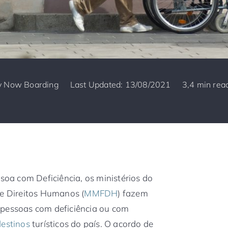
y
Now Boarding
Last Updated: 13/08/2021
3,4 min rea
ssoa com Deficiência, os ministérios do
 e Direitos Humanos (
MMFDH
) fazem
 pessoas com deficiência ou com
destinos
turísticos do país. O acordo de