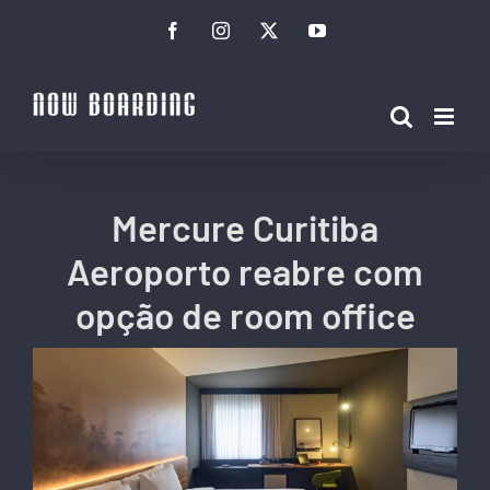
Ir
Facebook
Instagram
Twitter
YouTube
para
o
conteúdo
Mercure Curitiba
Aeroporto reabre com
opção de room office