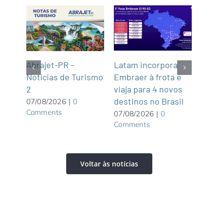
Latam incorpora
Tur
gins
Abrajet-PR –
Embraer à frota e
Cas
Notícias de Turismo
viaja para 4 novos
Turí
2
destinos no Brasil
dist
07/08/2026
|
0
Comments
07/08/2026
|
0
06/0
Comments
Com
Voltar às notícias