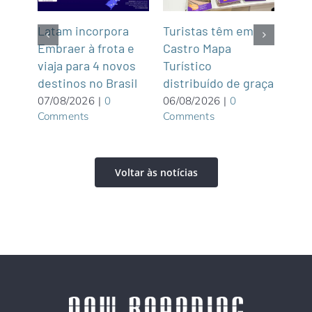
z
Latam incorpora
Turistas têm em
Na P
Embraer à frota e
Castro Mapa
Pat
e
viaja para 4 novos
Turístico
Ala
destinos no Brasil
distribuído de graça
Pou
excl
07/08/2026
|
0
06/08/2026
|
0
Comments
Comments
adu
06/0
Com
Voltar às notícias