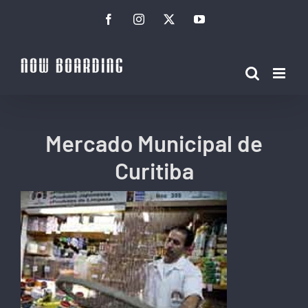
Ir
Facebook
Instagram
Twitter
YouTube
para
o
conteúdo
Mercado Municipal de
Curitiba