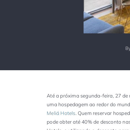
B
Até a próxima segunda-feira, 27 de
uma hospedagem ao redor do mundo
Meliá Hotels
. Quem reservar hosped
pode obter até 40% de desconto nas 