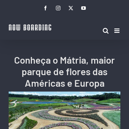
Ir
Facebook
Instagram
Twitter
YouTube
para
o
conteúdo
Conheça o Mátria, maior
parque de flores das
Américas e Europa