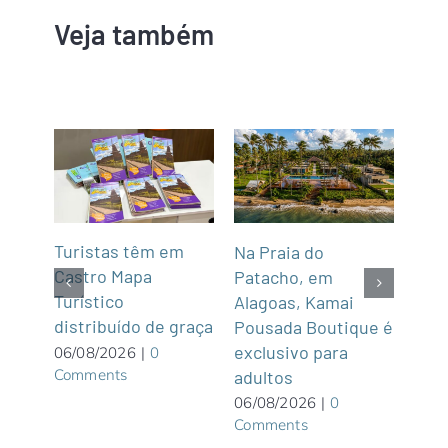
Veja também
mar
Turistas têm em
Na Praia do
Fun’
de,
Castro Mapa
Patacho, em
Roo
Sul
Turístico
Alagoas, Kamai
gas
distribuído de graça
Pousada Boutique é
asi
exclusivo para
roof
06/08/2026
|
0
Comments
adultos
05/0
Com
06/08/2026
|
0
Comments