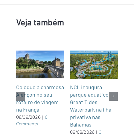
Veja também
Coloque a charmosa
NCL inaugura
Abra
Alençon no seu
parque aquático
Not
roteiro de viagem
Great Tides
2
na França
ue é
Waterpark na ilha
07/0
Com
privativa nas
08/08/2026
|
0
Comments
Bahamas
08/08/2026
|
0