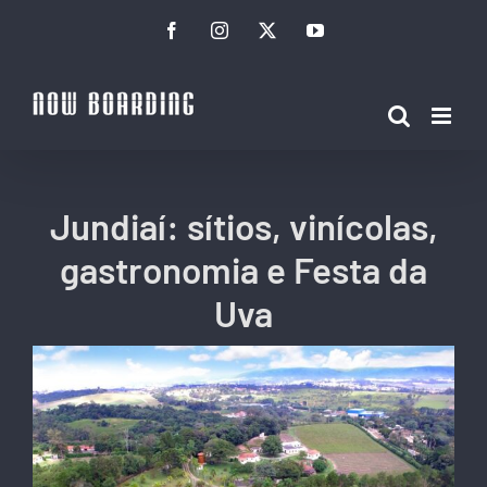
Ir
Facebook
Instagram
Twitter
YouTube
para
o
conteúdo
Jundiaí: sítios, vinícolas,
gastronomia e Festa da
Uva