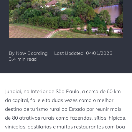
By
Now Boarding
Last Updated: 04/01/2023
3,4 min read
Jundiaí, no Interior de São Paulo, a cerca de 60 km
da capital, foi eleita duas vezes como o melhor
destino de turismo rural do Estado por reunir mais
de 80 atrativos rurais como fazendas, sítios, hípicas,
vinícolas, destilarias e muitos restaurantes com boa