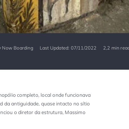
y
Now Boarding
Last Updated: 07/11/2022
2,2 min rea
opólio completo, local onde funcionava
d da antiguidade, quase intacto no sítio
unciou o diretor da estrutura, Massimo