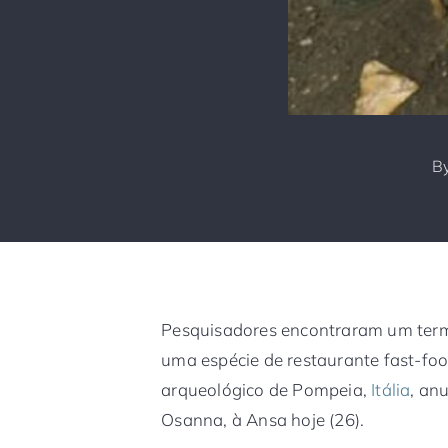
B
Pesquisadores encontraram um term
uma espécie de restaurante fast-foo
arqueológico de Pompeia,
Itália
, an
Osanna, à Ansa hoje (26).