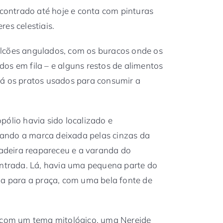
ncontrado até hoje e conta com pinturas
es celestiais.
lcões angulados, com os buracos onde os
os em fila – e alguns restos de alimentos
há os pratos usados para consumir a
pólio havia sido localizado e
ando a marca deixada pelas cinzas da
deira reapareceu e a varanda do
ontrada. Lá, havia uma pequena parte do
da para a praça, com uma bela fonte de
a com um tema mitológico, uma Nereide