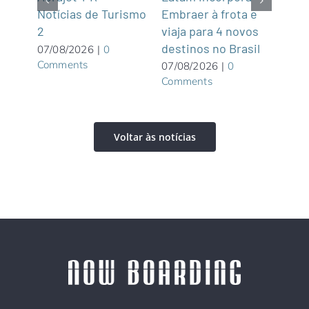
Embraer à frota e
Cas
Notícias de Turismo
viaja para 4 novos
Turí
2
destinos no Brasil
dist
07/08/2026
|
0
Comments
07/08/2026
|
0
06/0
Comments
Com
Voltar às notícias