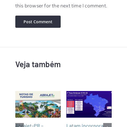
this browser for the next time I comment.
Veja também
Latam incorpora
Tur
gins
Abrajet-PR –