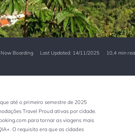
y
Now Boarding
Last Updated: 14/11/2025
10,4 min re
que até o primeiro semestre de 2025
dações Travel Proud ativas por cidade.
ooking.com para tornar as viagens mais
A+. O requisito era que as cidades