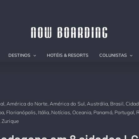
DESTINOS
HOTÉIS & RESORTS
COLUNISTAS
al
América do Norte
América do Sul
Austrália
Brasil
Cida
pa
Florianópolis
Itália
Notícias
Oceania
Panamá
Portugal
R
Zurique
edagens em 8 cidades L