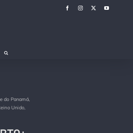
Facebook
Instagram
Twitter
YouTube
de do Panamá
eino Unido
GBTQ+