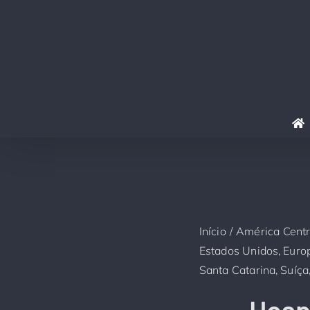
Ir
para
o
conteúdo
Início
América Centr
Estados Unidos
Euro
Santa Catarina
Suíça
Hosp