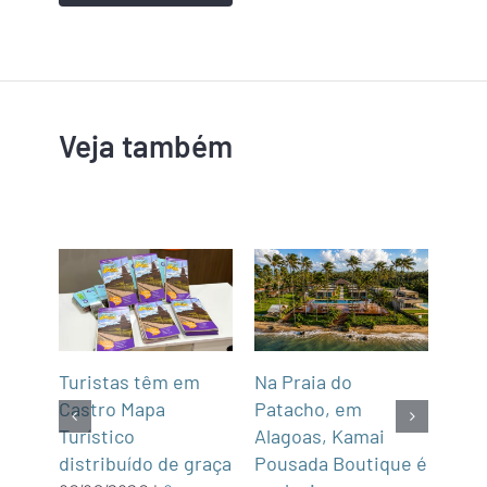
Veja também
mar
Turistas têm em
Na Praia do
Fun’
de,
Castro Mapa
Patacho, em
Roo
Sul
Turístico
Alagoas, Kamai
gas
distribuído de graça
Pousada Boutique é
asi