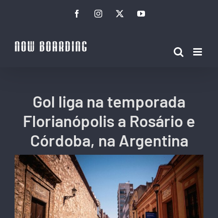
Ir
Facebook
Instagram
Twitter
YouTube
para
o
conteúdo
Gol liga na temporada
Florianópolis a Rosário e
Córdoba, na Argentina