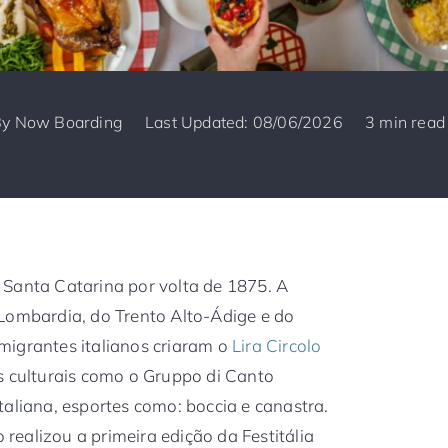
By
Now Boarding
Last Updated: 08/06/2026
3 min read
 Santa Catarina por volta de 1875. A
Lombardia, do Trento Alto-Ádige e do
migrantes italianos criaram o
Lira Circolo
s culturais como o Gruppo di Canto
 italiana, esportes como: boccia e canastra.
ealizou a primeira edição da Festitália