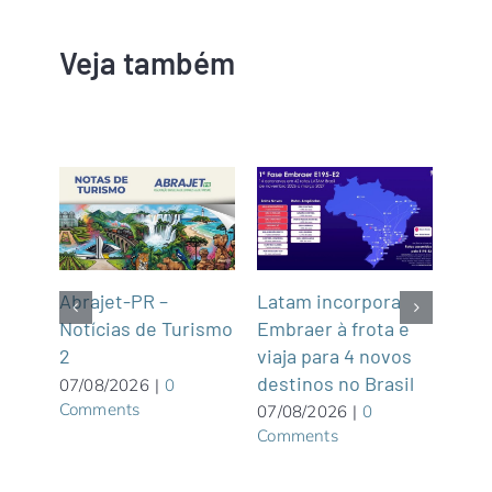
Veja também
Latam incorpora
Tur
gins
Abrajet-PR –
Embraer à frota e
Cas
Notícias de Turismo
viaja para 4 novos
Turí
2
destinos no Brasil
dist
07/08/2026
|
0
Comments
07/08/2026
|
0
06/0
Comments
Com