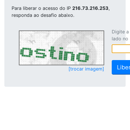
Para liberar o acesso
do IP
216.73.216.253
,
responda ao desafio abaixo.
Digite 
lado no
[trocar imagem]