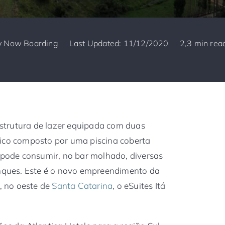
y
Now Boarding
Last Updated: 11/12/2020
2,3 min rea
strutura de lazer equipada com duas
tico composto por uma piscina coberta
e pode consumir, no bar molhado, diversas
inques. Este é o novo empreendimento da
á, no oeste de
Santa Catarina
, o eSuites Itá