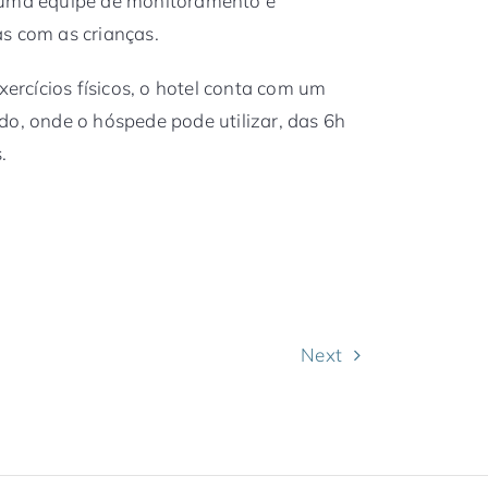
e uma equipe de monitoramento e
s com as crianças.
rcícios físicos, o hotel conta com um
do, onde o hóspede pode utilizar, das 6h
.
Next