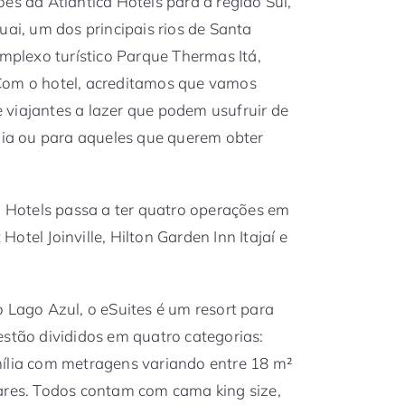
es da Atlantica Hotels para a região Sul,
uai, um dos principais rios de Santa
omplexo turístico Parque Thermas Itá,
Com o hotel, acreditamos que vamos
viajantes a lazer que podem usufruir de
ília ou para aqueles que querem obter
ca Hotels passa a ter quatro operações em
otel Joinville, Hilton Garden Inn Itajaí e
o Lago Azul, o eSuites é um resort para
estão divididos em quatro categorias:
mília com metragens variando entre 18 m²
ares. Todos contam com cama king size,