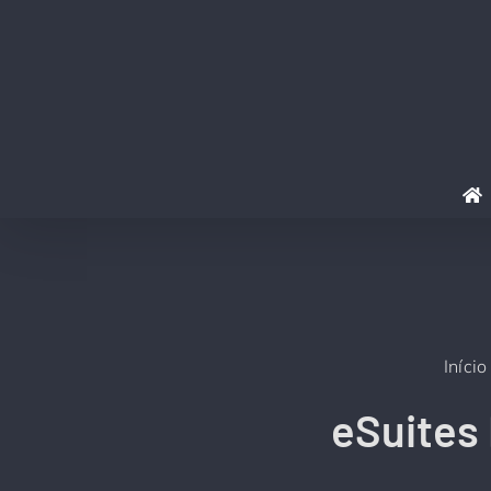
Ir
para
o
conteúdo
Início
eSuites 