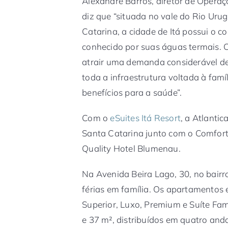
Alexandre Barros, diretor de Operaçõ
diz que “situada no vale do Rio Urug
Catarina, a cidade de Itá possui o c
conhecido por suas águas termais. 
atrair uma demanda considerável de 
toda a infraestrutura voltada à fam
benefícios para a saúde”.
Com o
eSuites Itá Resort
, a Atlanti
Santa Catarina junto com o Comfort H
Quality Hotel Blumenau.
Na Avenida Beira Lago, 30, no bairr
férias em família. Os apartamentos 
Superior, Luxo, Premium e Suíte Fa
e 37 m², distribuídos em quatro and