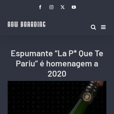
Ir
Facebook
Instagram
Twitter
YouTube
para
o
conteúdo
Espumante “La P* Que Te
Pariu” é homenagem a
2020