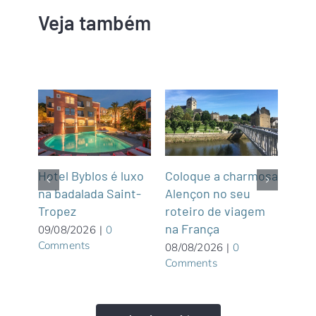
Veja também
m
Hotel Byblos é luxo
Coloque a charmosa
NCL
na badalada Saint-
Alençon no seu
par
Tropez
roteiro de viagem
Gre
graça
na França
Wate
09/08/2026
|
0
Comments
priv
08/08/2026
|
0
Comments
Bah
08/0
Com