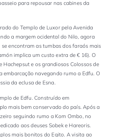
 passeio para repousar nas cabines da
arado do Templo de Luxor pela Avenida
ando a margem ocidental do Nilo, agora
al se encontram as tumbas dos faraós mais
amón implica um custo extra de € 16). O
e Hachepsut e os grandiosos Colossos de
a embarcação navegando rumo a Edfu. O
ssia da eclusa de Esna.
emplo de Edfu. Construído em
lo mais bem conservado do país. Após a
cruzeiro seguindo rumo a Kom Ombo, no
, dedicado aos deuses Sobek e Hareoris.
los mais bonitos do Egito. A visita ao