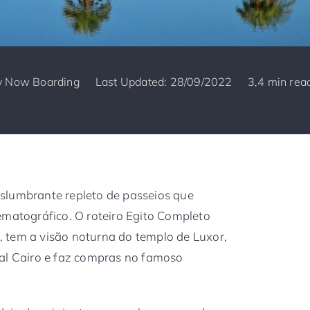
y
Now Boarding
Last Updated: 28/09/2022
3,4 min rea
slumbrante repleto de passeios que
ematográfico. O roteiro Egito Completo
za, tem a visão noturna do templo de Luxor,
tal Cairo e faz compras no famoso