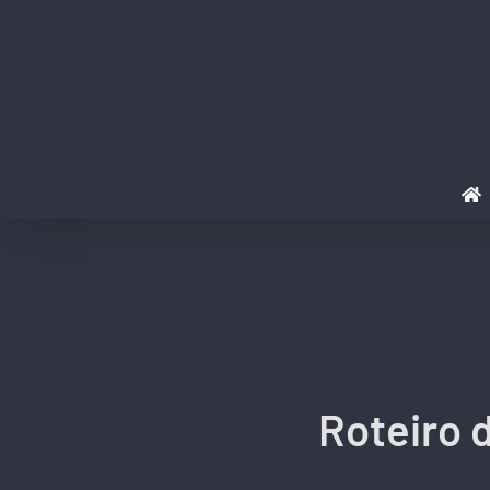
Ir
para
o
conteúdo
Roteiro d