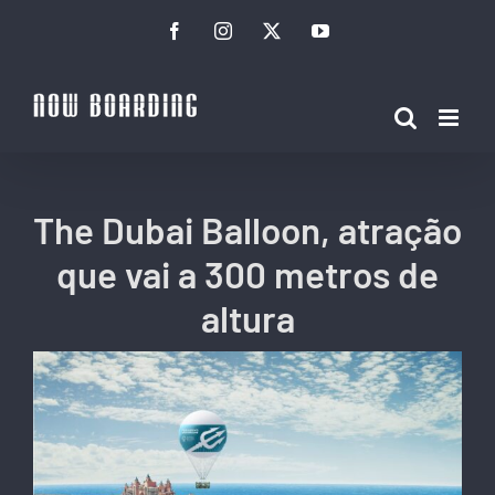
Ir
Facebook
Instagram
Twitter
YouTube
para
o
conteúdo
The Dubai Balloon, atração
que vai a 300 metros de
altura