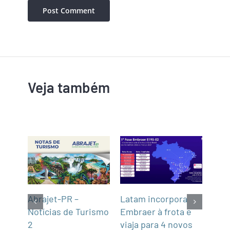
Veja também
Latam incorpora
Tur
gins
Abrajet-PR –
Embraer à frota e
Cas
Notícias de Turismo
viaja para 4 novos
Turí
2