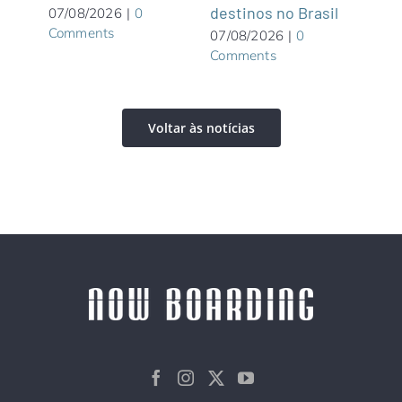
destinos no Brasil
dist
07/08/2026
|
0
Comments
07/08/2026
|
0
06/0
Comments
Com
Voltar às notícias