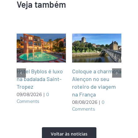
Veja também
m
Hotel Byblos é luxo
Coloque a charmosa
NCL
na badalada Saint-
Alençon no seu
par
Tropez
roteiro de viagem
Gre
graça
na França
Wate
09/08/2026
|
0
Comments
priv
08/08/2026
|
0
Comments
Bah
08/0
Com
Voltar às notícias