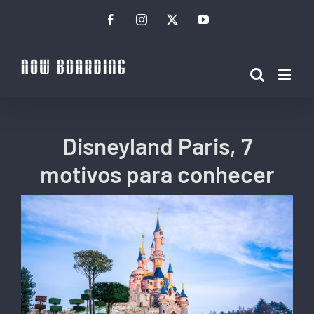
Ir
Facebook
Instagram
Twitter
YouTube
para
o
conteúdo
Disneyland Paris, 7
motivos para conhecer