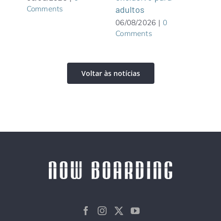
Comments
adultos
05/0
Com
06/08/2026
|
0
Comments
Voltar às notícias