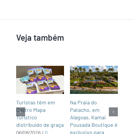
Veja também
mar
Turistas têm em
Na Praia do
Fun’
de,
Castro Mapa
Patacho, em
Roo
Sul
Turístico
Alagoas, Kamai
gas
distribuído de graça
Pousada Boutique é
asi
exclusivo para
roof
06/08/2026
|
0