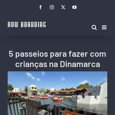
Ir
Facebook
Instagram
Twitter
YouTube
para
o
conteúdo
5 passeios para fazer com
crianças na Dinamarca