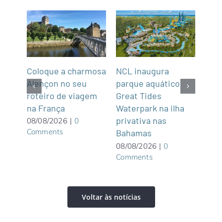
Coloque a charmosa
NCL inaugura
Abra
Alençon no seu
parque aquático
Not
roteiro de viagem
Great Tides
2
na França
ue é
Waterpark na ilha
07/0
Com
privativa nas
08/08/2026
|
0
Comments
Bahamas
08/08/2026
|
0
Comments
Voltar às notícias