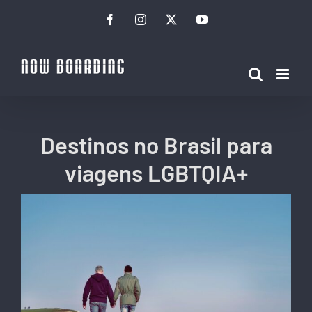
Ir
Facebook
Instagram
Twitter
YouTube
para
o
conteúdo
Destinos no Brasil para
viagens LGBTQIA+