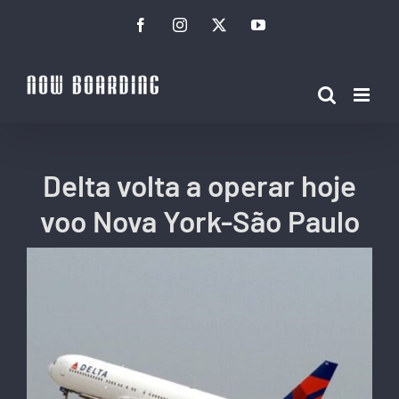
Ir
Facebook
Instagram
Twitter
YouTube
para
o
conteúdo
Delta volta a operar hoje
voo Nova York-São Paulo