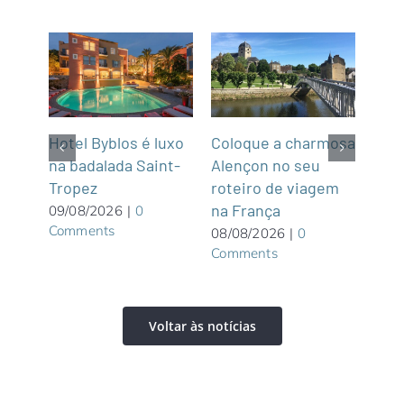
m
Hotel Byblos é luxo
Coloque a charmosa
NCL
na badalada Saint-
Alençon no seu
par
Tropez
roteiro de viagem
Gre
graça
na França
Wate
09/08/2026
|
0
Comments
priv
08/08/2026
|
0
Comments
Bah
08/0
Com
Voltar às notícias