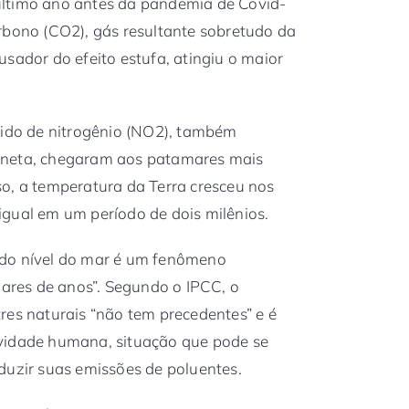
último ano antes da pandemia de Covid-
rbono (CO2), gás resultante sobretudo da
sador do efeito estufa, atingiu o maior
xido de nitrogênio (NO2), também
aneta, chegaram aos patamares mais
o, a temperatura da Terra cresceu nos
gual em um período de dois milênios.
 do nível do mar é um fenômeno
hares de anos”. Segundo o IPCC, o
res naturais “não tem precedentes” e é
vidade humana, situação que pode se
duzir suas emissões de poluentes.