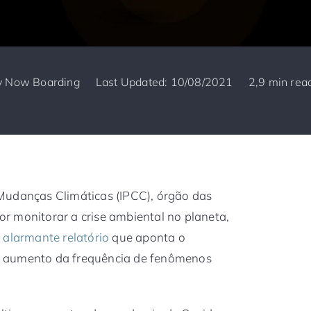
y
Now Boarding
Last Updated: 10/08/2021
2,9 min rea
Mudanças Climáticas (IPCC), órgão das
r monitorar a crise ambiental no planeta,
m
alarmante relatório
que aponta o
o aumento da frequência de fenômenos