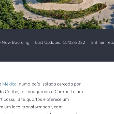
y
Now Boarding
Last Updated: 15/03/2022
2,8 min rea
no
México
, numa baía isolada cercada por
 do Caribe, foi inaugurado o Conrad Tulum
ort possui 349 quartos e oferece um
am um local transformador, com