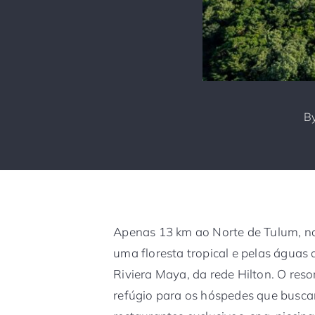
B
Apenas 13 km ao Norte de Tulum, 
uma floresta tropical e pelas águas
Riviera Maya, da rede Hilton. O res
refúgio para os hóspedes que busc