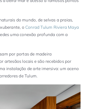
nas à beira-mar e acesso à famosos pontos
aturais do mundo, de selvas a praias,
exuberante, o
Conrad Tulum Riviera Maya
óspedes uma conexão profunda com a
ssam por portas de madeira
r artesãos locais e são recebidos por
ma instalação de arte imersiva: um aceno
 arredores de Tulum.