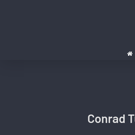
Ir
para
o
conteúdo
Conrad T