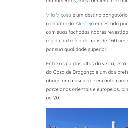
monumentos, mas também a identid
Vila Viçosa
é um destino obrigatório
o charme do
Alentejo
em estado pur
com suas fachadas nobres revestida
região, extraído de mais de 160 ped
por sua qualidade superior.
Entre os pontos altos da visita, est
da Casa de Bragança e um dos prefer
abriga um museu que encanta com ac
porcelanas orientais e europeias, p
ao 20.