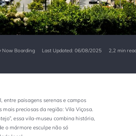
y
Now Boarding
Last Updated: 06/08/2025
2,2 min rea
l, entre paisagens serenas e campos
 mais preciosas da região: Vila Viçosa.
ejo”, essa vila-museu combina história,
de o mármore esculpe não só