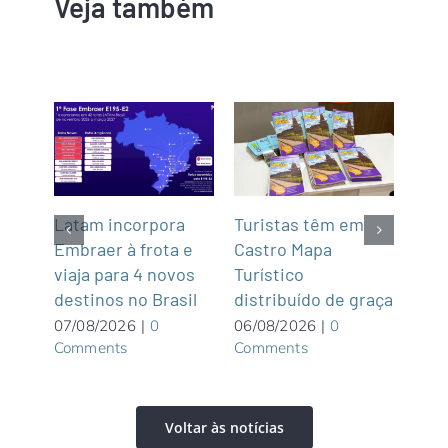
Veja também
z
Latam incorpora
Turistas têm em
Na P
Embraer à frota e
Castro Mapa
Pat
e
viaja para 4 novos
Turístico
Ala
destinos no Brasil
distribuído de graça
Pou
excl
07/08/2026
|
0
06/08/2026
|
0
Comments
Comments
adu
06/0
Com
Voltar às notícias