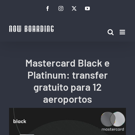
Ir
Facebook
Instagram
Twitter
YouTube
para
o
conteúdo
Mastercard Black e
Platinum: transfer
gratuito para 12
aeroportos