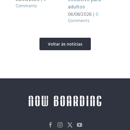
Comments
adultos
05/0
Com
06/08/2026
|
0
Comments
Voltar às notícias