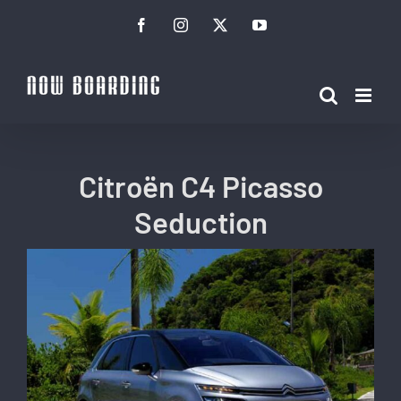
Ir
Facebook
Instagram
Twitter
YouTube
para
o
conteúdo
Citroën C4 Picasso
Seduction