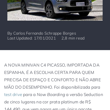
By
Carlos Fernando Schrappe Borges
Last Updated: 17/01/2021
2,8 min read
A NOVA MINIVAN C4 PICASSO, IMPORTADA DA
ESPANHA, É A ESCOLHA CERTA PARA QUEM
PRECISA DE ESPAÇO E CONFORTO E NÃO ABRE
MÃO DO DESEMPENHO. Foi disponibilizada para
test drive
para a
Now Boarding
a versão Seduction
de cinco lugares na cor prata platinum de R$
144.490, que vem agora em um único pacote,