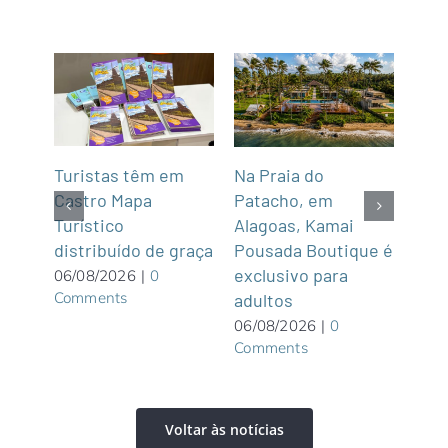
mar
Turistas têm em
Na Praia do
Fun’
de,
Castro Mapa
Patacho, em
Roo
Sul
Turístico
Alagoas, Kamai
gas
distribuído de graça
Pousada Boutique é
asi
exclusivo para
roof
06/08/2026
|
0
Comments
adultos
05/0
Com
06/08/2026
|
0
Comments
Voltar às notícias