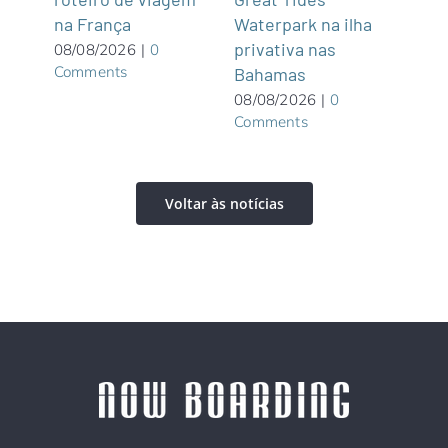
na França
ue é
Waterpark na ilha
07/0
Com
privativa nas
08/08/2026
|
0
Comments
Bahamas
08/08/2026
|
0
Comments
Voltar às notícias