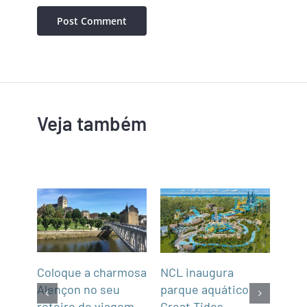
Veja também
Coloque a charmosa
NCL inaugura
Abra
Alençon no seu
parque aquático
Not
roteiro de viagem
Great Tides
2