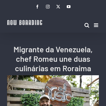
Ir
Facebook
Instagram
Twitter
YouTube
para
o
conteúdo
Migrante da Venezuela,
chef Romeu une duas
culinárias em Roraima