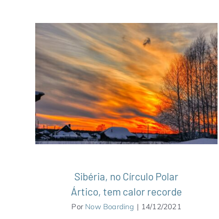
Sibéria, no Círculo Polar Ártico, tem
calor recorde
Ásia
Notícias
Rússia
Sibéria
Sibéria, no Círculo Polar
Ártico, tem calor recorde
Por
Now Boarding
|
14/12/2021