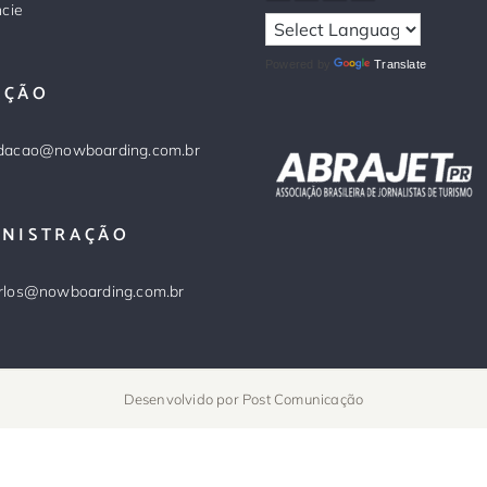
cie
Powered by
Translate
AÇÃO
dacao@nowboarding.com.br
INISTRAÇÃO
rlos@nowboarding.com.br
Desenvolvido por
Post Comunicação