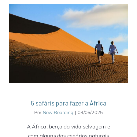
5 safáris para fazer a África
África
Botsuana
Namíbia
Notícias
Quênia
Ruanda
Tanzânia
Zimbábue
5 safáris para fazer a África
Por
Now Boarding
|
03/06/2025
A África, berço da vida selvagem e
com alguns dos cenários naturais