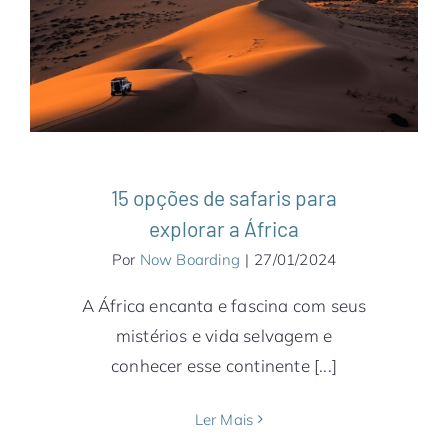
África
África do Sul
Botsuana
Destaques
Madagascar
Namíbia
Notícias
Quênia
Ruanda
Tanzânia
Zimbábue
15 opções de safaris para
explorar a África
Por
Now Boarding
|
27/01/2024
A África encanta e fascina com seus
mistérios e vida selvagem e
conhecer esse continente [...]
Ler Mais