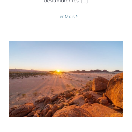
deslumbrantes. [...]
Ler Mais
Namíbia, dos safaris, trilhas e deserto
mais antigo do mundo
África
Companhias Aéreas
Namíbia
Notícias
TAAG
Windhoek