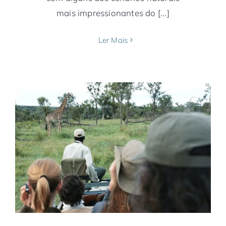
mais impressionantes do [...]
Ler Mais
Parceria com Airlink faz Latam voar para
4 novos destinos na África
África
Companhias Aéreas
Latam
Moçambique
Namíbia
Notícias
Tanzânia
Zimbábue