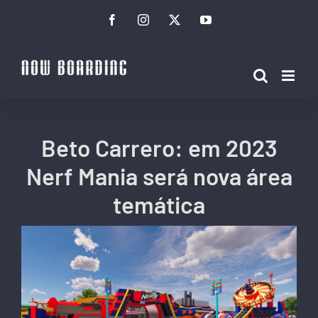
Ir
Facebook
Instagram
Twitter
YouTube
para
o
conteúdo
Beto Carrero: em 2023
Nerf Mania será nova área
temática