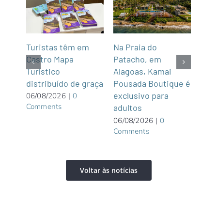
mar
Turistas têm em
Na Praia do
Fun’
de,
Castro Mapa
Patacho, em
Roo
Sul
Turístico
Alagoas, Kamai
gas
distribuído de graça
Pousada Boutique é
asi
exclusivo para
roof
06/08/2026
|
0
Comments
adultos
05/0
Com
06/08/2026
|
0
Comments
Voltar às notícias