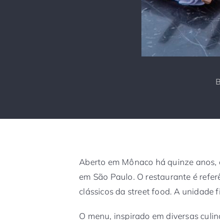
Aberto em Mônaco há quinze anos, 
em São Paulo. O restaurante é referê
clássicos da street food. A unidade f
O menu, inspirado em diversas culin