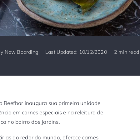
By
Now Boarding
Last Updated: 10/12/2020
2 min read
o Beefbar inaugura sua primeira unidade
ncia em carnes especiais e na releitura de
ica no bairro dos Jardins.
árias ao redor do mundo, oferece carnes