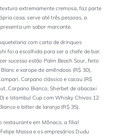
 textura extremamente cremosa, faz parte
pria casa, serve até três pessoas, a
apresenta um sabor marcante.
oquetelaria com carta de drinques
hi foi a escolhida para ser a chefe de bar.
zer sucesso estão Palm Beach Sour, feito
n Blanc e xarope de amêndoas (R$ 30),
Campari, Carpano clássico e cacau (R$
lut, Carpano Bianco, Sherbet de abacaxi
0) e Istambul Cup com Whisky Chivas 12
anco e bitter de laranja (R$ 35).
o restaurante em Mônaco, a filial
o Felipe Massa e os empresários Dudu