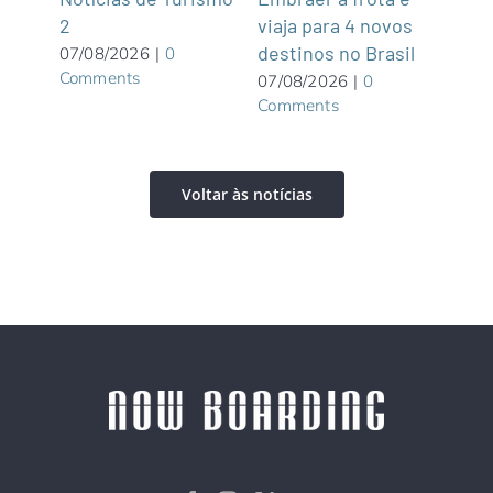
viaja para 4 novos
Turí
2
destinos no Brasil
dist
07/08/2026
|
0
Comments
07/08/2026
|
0
06/0
Comments
Com
Voltar às notícias