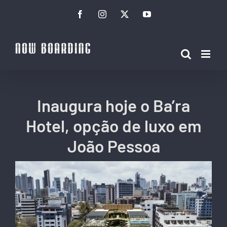
Ir
Facebook
Instagram
Twitter
YouTube
para
o
conteúdo
Inaugura hoje o Ba’ra
Hotel, opção de luxo em
João Pessoa