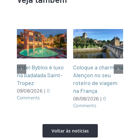
m
Hotel Byblos é luxo
Coloque a charmosa
NCL
na badalada Saint-
Alençon no seu
par
Tropez
roteiro de viagem
Gre
graça
na França
Wate
09/08/2026
|
0
Comments
priv
08/08/2026
|
0
Comments
Bah
08/0
Com
Voltar às notícias