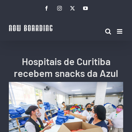
Ir
Facebook
Instagram
Twitter
YouTube
para
o
conteúdo
Hospitais de Curitiba
recebem snacks da Azul