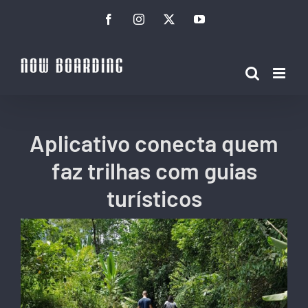
Ir
Facebook
Instagram
Twitter
YouTube
para
o
conteúdo
Aplicativo conecta quem
faz trilhas com guias
turísticos