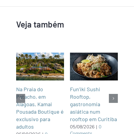
Veja também
Na Praia do
Fun’iki Sushi
Deg
após
Patacho, em
Rooftop,
em 
cas
Alagoas, Kamai
gastronomia
Esc
ula
Pousada Boutique é
asiática num
05/0
Com
exclusivo para
rooftop em Curitiba
adultos
05/08/2026
|
0
Comments