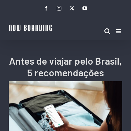
Ir
Facebook
Instagram
Twitter
YouTube
para
o
conteúdo
Antes de viajar pelo Brasil,
5 recomendações