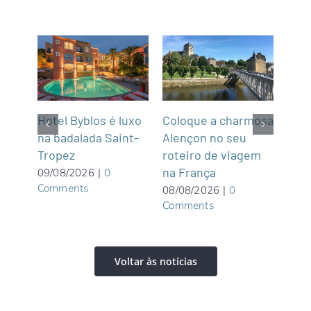
m
Hotel Byblos é luxo
Coloque a charmosa
NCL
na badalada Saint-
Alençon no seu
par
Tropez
roteiro de viagem
Gre
graça
na França
Wate
09/08/2026
|
0
Comments
priv
08/08/2026
|
0
Comments
Bah
08/0
Com
Voltar às notícias