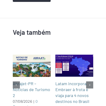
Veja também
Latam incorpora
Tur
gins
Abrajet-PR –
Embraer à frota e
Cas
Notícias de Turismo
viaja para 4 novos
Turí
2
destinos no Brasil
dist
07/08/2026
|
0