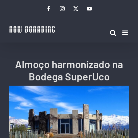
Ir
Facebook
Instagram
Twitter
YouTube
para
o
conteúdo
Almoço harmonizado na
Bodega SuperUco