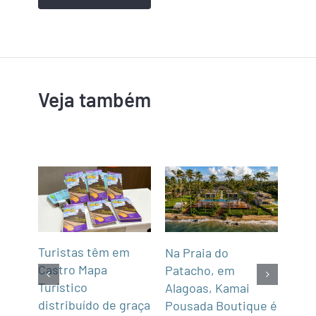
Veja também
mar
Turistas têm em
Na Praia do
Fun’
de,
Castro Mapa
Patacho, em
Roo
Sul
Turístico
Alagoas, Kamai
gas
distribuído de graça
Pousada Boutique é
asi