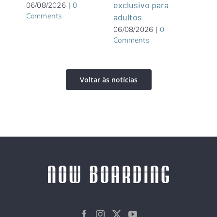
exclusivo para
roof
06/08/2026
|
0
Comments
adultos
05/0
Com
06/08/2026
|
0
Comments
Voltar às notícias