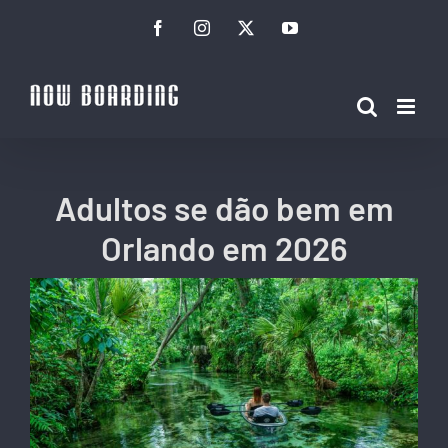
Ir
Facebook
Instagram
Twitter
YouTube
para
o
conteúdo
Adultos se dão bem em
Orlando em 2026