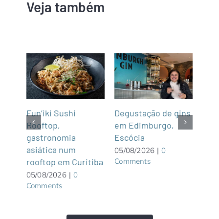
Veja também
Cru
Fun’iki Sushi
Degustação de gins
trav
Rooftop,
em Edimburgo,
Arg
gastronomia
Escócia
 são
lago
asiática num
05/08/2026
|
0
Comments
bos
rooftop em Curitiba
04/0
05/08/2026
|
0
Com
Comments