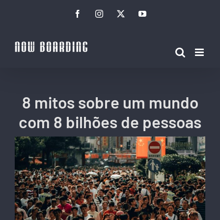
Ir
Facebook
Instagram
Twitter
YouTube
para
o
conteúdo
8 mitos sobre um mundo
com 8 bilhões de pessoas