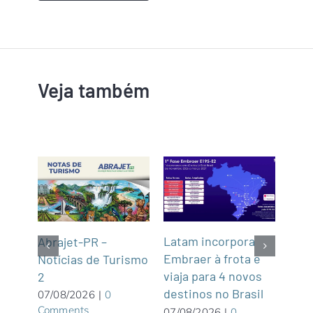
Veja também
Latam incorpora
Tur
gins
Abrajet-PR –
Embraer à frota e
Cas
Notícias de Turismo
viaja para 4 novos
Turí
2
destinos no Brasil
dist
07/08/2026
|
0
Comments
07/08/2026
|
0
06/0