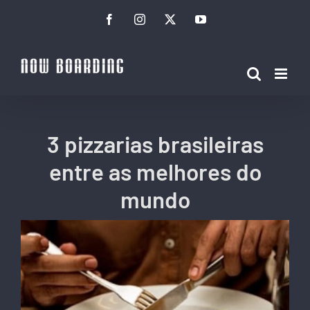
Ir
Facebook
Instagram
Twitter
YouTube
para
o
conteúdo
3 pizzarias brasileiras
entre as melhores do
mundo