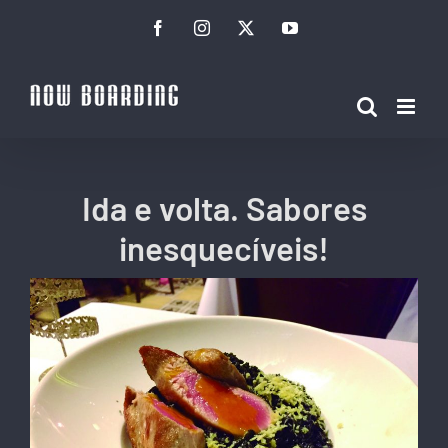
Ir
Facebook
Instagram
Twitter
YouTube
para
o
conteúdo
Ida e volta. Sabores
inesquecíveis!