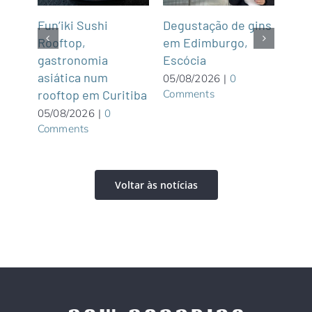
Cru
Fun’iki Sushi
Degustação de gins
trav
Rooftop,
em Edimburgo,
Arg
gastronomia
Escócia
 são
lago
asiática num
05/08/2026
|
0
Comments
bos
rooftop em Curitiba
04/0
05/08/2026
|
0
Com
Comments
Voltar às notícias